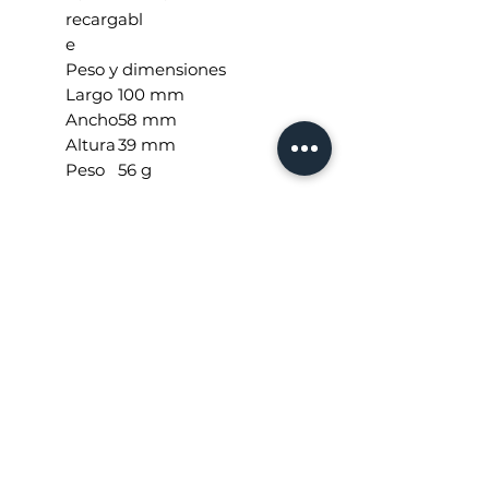
recargabl
e
Peso y dimensiones
Largo
100 mm
Ancho
58 mm
Altura
39 mm
Peso
56 g
ESPECIFICACIONES
Mouse Genius NX-7000:
Libera tu movimiento
Experimenta la libertad
inalámbrica con el Ratón
Genius NX-7000.
Este ratón te ofrece un
control preciso y una