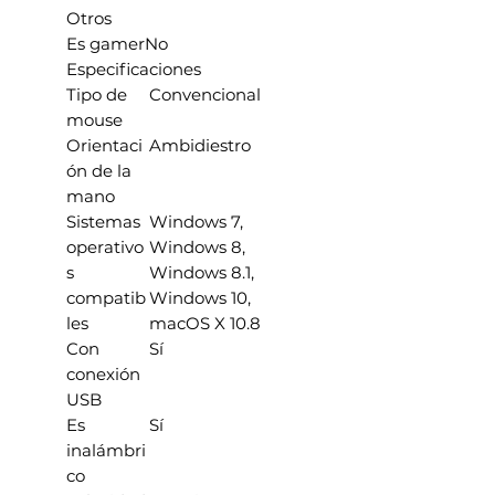
Otros
Es gamer
No
Especificaciones
Tipo de
Convencional
mouse
Orientaci
Ambidiestro
ón de la
mano
Sistemas
Windows 7,
operativo
Windows 8,
s
Windows 8.1,
compatib
Windows 10,
les
macOS X 10.8
Con
Sí
conexión
USB
Es
Sí
inalámbri
co