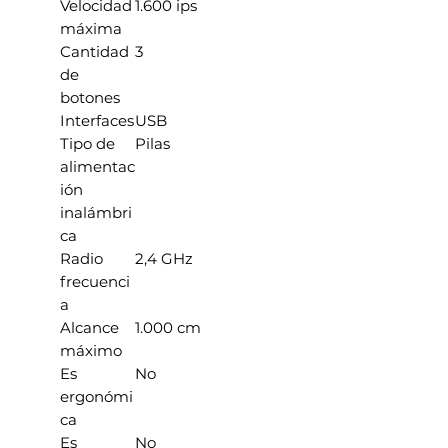
Velocidad
1.600 ips
máxima
Cantidad
3
de
botones
Interfaces
USB
Tipo de
Pilas
alimentac
ión
inalámbri
ca
Radio
2,4 GHz
frecuenci
a
Alcance
1.000 cm
máximo
Es
No
ergonómi
ca
Es
No