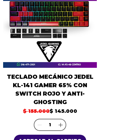
TECLADO MECÁNICO JEDEL
KL-141 GAMER 65% CON
SWITCH ROJO Y ANTI-
GHOSTING
Precio
Precio de oferta
$ 155.000
$ 145.000