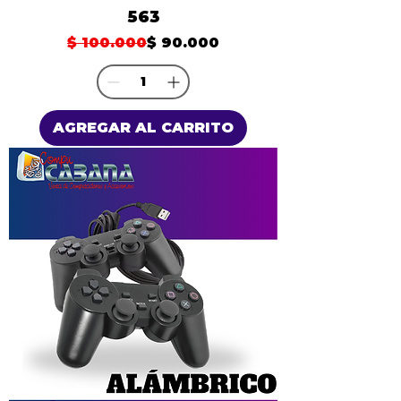
563
Precio
Precio de oferta
$ 100.000
$ 90.000
AGREGAR AL CARRITO