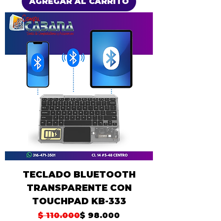
AGREGAR AL CARRITO
TECLADO BLUETOOTH
TRANSPARENTE CON
TOUCHPAD KB-333
Precio
Precio de oferta
$ 110.000
$ 98.000