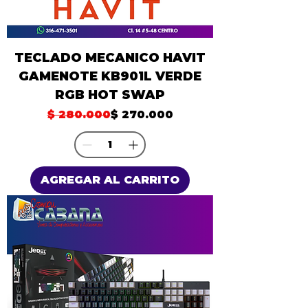
TECLADO MECANICO HAVIT
GAMENOTE KB901L VERDE
RGB HOT SWAP
Precio
Precio de oferta
$ 280.000
$ 270.000
AGREGAR AL CARRITO