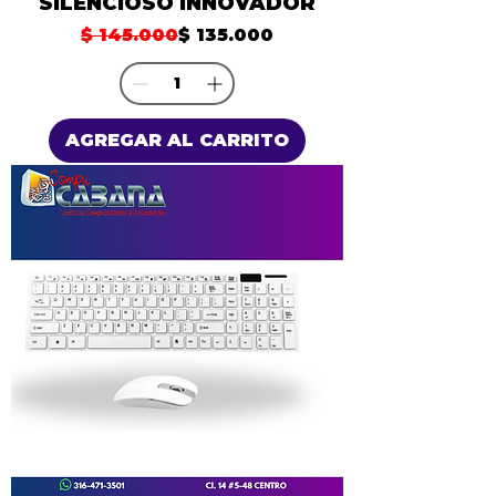
SILENCIOSO INNOVADOR
Precio
Precio de oferta
$ 145.000
$ 135.000
AGREGAR AL CARRITO