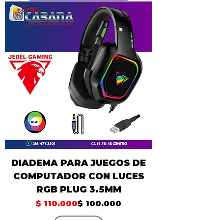
DIADEMA PARA JUEGOS DE
COMPUTADOR CON LUCES
RGB PLUG 3.5MM
Precio
Precio de oferta
$ 110.000
$ 100.000