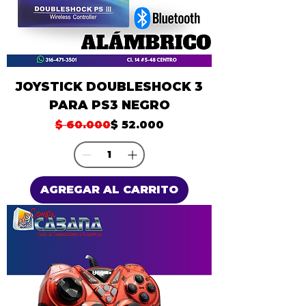
JOYSTICK DOUBLESHOCK 3
PARA PS3 NEGRO
Precio
Precio de oferta
$ 60.000
$ 52.000
AGREGAR AL CARRITO