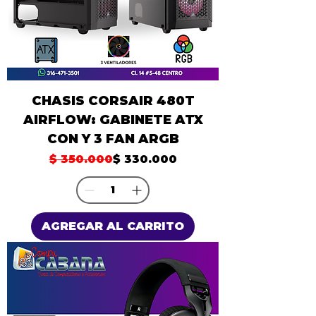
CHASIS CORSAIR 480T
AIRFLOW: GABINETE ATX
CON Y 3 FAN ARGB
Precio
Precio de oferta
$ 350.000
$ 330.000
AGREGAR AL CARRITO