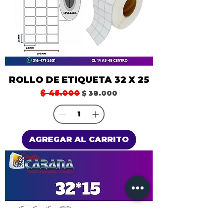
ROLLO DE ETIQUETA 32 X 25
Precio
$ 45.000
Precio de oferta
$ 38.000
AGREGAR AL CARRITO