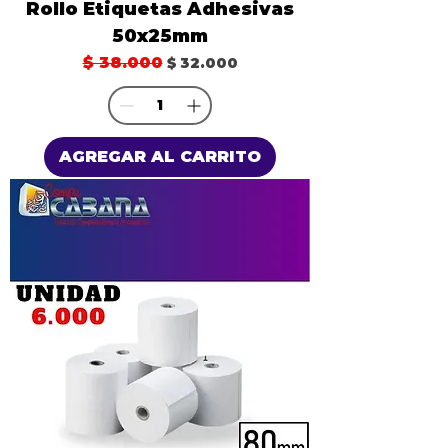
Rollo Etiquetas Adhesivas
50x25mm
Precio
$ 38.000
Precio de oferta
$ 32.000
AGREGAR AL CARRITO