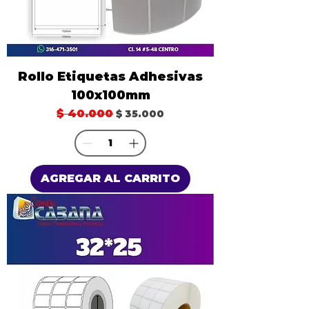
Rollo Etiquetas Adhesivas
100x100mm
Precio
$ 40.000
Precio de oferta
$ 35.000
AGREGAR AL CARRITO