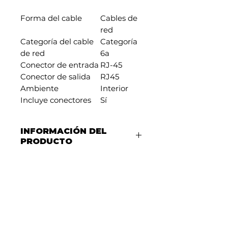
Forma del cable
Cables de
red
Categoría del cable
Categoría
de red
6a
Conector de entrada
RJ-45
Conector de salida
RJ45
Ambiente
Interior
Incluye conectores
Sí
INFORMACIÓN DEL
PRODUCTO
Descripción de Cable de
Red (Cable Ethernet)
Un
cable de red
es un
conductor físico que se utiliza
para conectar dispositivos
dentro de una red local (LAN),