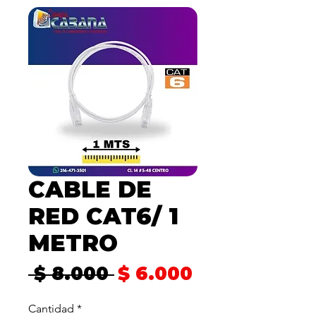
CABLE DE
RED CAT6/ 1
METRO
Precio
Precio
 $ 8.000 
$ 6.000
de
Cantidad
*