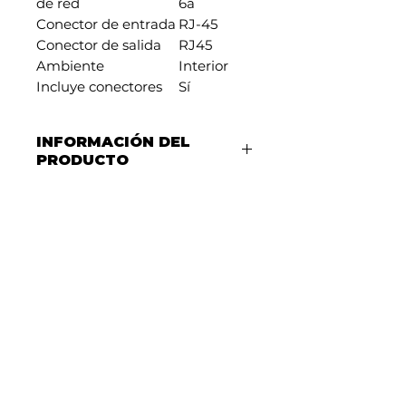
de red
6a
Conector de entrada
RJ-45
Conector de salida
RJ45
Ambiente
Interior
Incluye conectores
Sí
INFORMACIÓN DEL
PRODUCTO
Descripción de Cable de
Red (Cable Ethernet)
Un
cable de red
es un
conductor físico que se utiliza
para conectar dispositivos
dentro de una red local (LAN),
permitiendo la transmisión
de datos entre
computadoras, routers,
switches, impresoras,