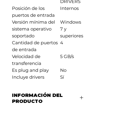
DRIVERS
Posición de los
Internos
puertos de entrada
Versión mínima del
Windows
sistema operativo
7 y
soportado
superiores
Cantidad de puertos
4
de entrada
Velocidad de
5 GB/s
transferencia
Es plug and play
No
Incluye drivers
Sí
INFORMACIÓN DEL
PRODUCTO
Añade 4 puertos USB 3.0 en
tu computadora de escritorio
por la ranura PCI Express (1X).