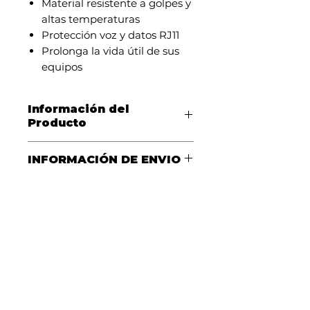
Material resistente a golpes y
altas temperaturas
Protección voz y datos RJ11
Prolonga la vida útil de sus
equipos
Información del
Producto
El regulador de tensión
INFORMACIÓN DE ENVIO
POWEST 2200 VA está
diseñado para regular la
ENVIOS A TODA COLOMBIA
tensión y el voltaje de
equipos eletrónicos y
electrodomésticos en
general, computadoras y
periféricos, centros de
entretenimiento.