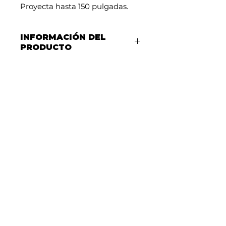
Proyecta hasta 150 pulgadas.
INFORMACIÓN DEL
PRODUCTO
Proyector Pj216pro Wifi 4k
10000 Lúmenes Androidtv
9.0 Havit
Transforma tu hogar en un
cine con el PJ216 PRO SMART
PROJECTOR. Diseñado para
ofrecer una experiencia visual
inmersiva, este proyector es
ideal para ver películas, series
y jugar videojuegos. Con
soporte para resolución 4K,
sonido estéreo y una
resolución nativa Full HD, el