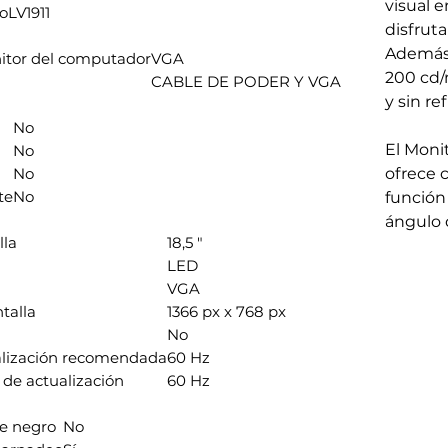
visual e
o
LV1911
disfruta
Además,
itor del computador
VGA
200 cd/
CABLE DE PODER Y VGA
y sin re
No
El Moni
No
No
ofrece 
te
No
función 
ángulo 
lla
18,5 "
LED
VGA
talla
1366 px x 768 px
No
alización recomendada
60 Hz
de actualización
60 Hz
de negro
No