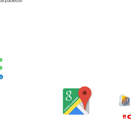
parpadeo
Sí
CONTACTO
Teléfono:
+57 316-471-3501
+57 317-467-8211
+605 430 7946
DIRECCIÓN
Calle 14 ·5 -48 Centro
Santa Marta,
Magdalena
Colombia