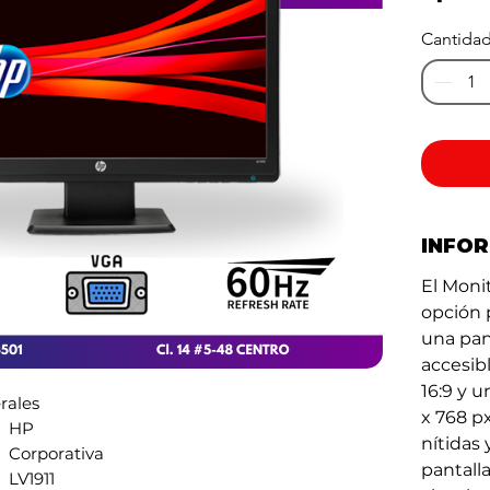
Cantida
INFO
El Monit
opción 
una pan
accesib
16:9 y u
rales
x 768 p
HP
nítidas
Corporativa
pantalla
LV1911