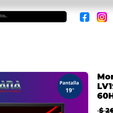
ITORES
CABLES & ADAPTADORES
SISTEMA POS
I
Mon
LV1
60
 $ 2