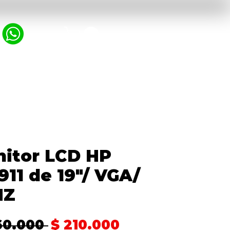
MPRESORAS
PROTECTOR DE VOLTAJE
itor LCD HP
911 de 19"/ VGA/
HZ
Precio
Precio
60.000 
$ 210.000