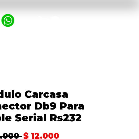
MPRESORAS
PROTECTOR DE VOLTAJE
ulo Carcasa
ector Db9 Para
le Serial Rs232
Precio
Precio
8.000 
$ 12.000