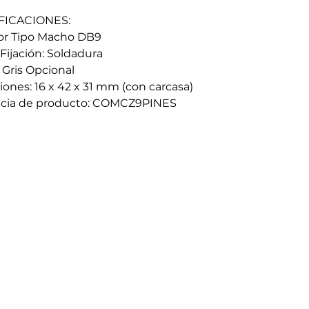
FICACIONES:
or Tipo Macho DB9
Fijación: Soldadura
 Gris Opcional
ones: 16 x 42 x 31 mm (con carcasa)
ncia de producto: COMCZ9PINES
HORARIO DE TRABAJO
Lun - Vie: 8:00 - 18:00
​​Sábado: 8:30 - 17:00
​Festivos: 9:00 - 12:30