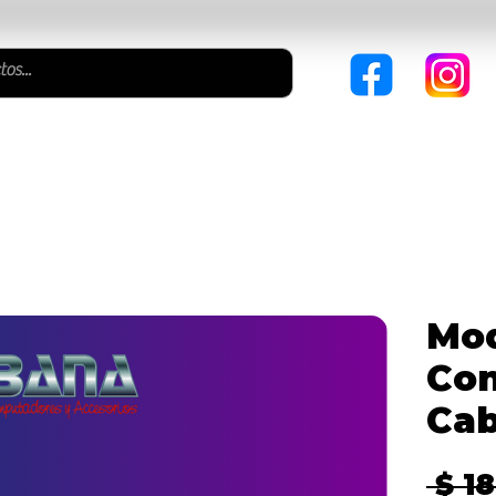
ITORES
CABLES & ADAPTADORES
SISTEMA POS
I
Mod
Con
Cab
 $ 1