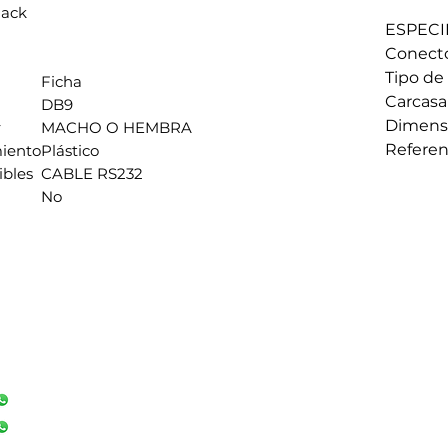
ack
ESPECI
Conect
Tipo de 
Ficha
Carcasa
DB9
Dimensi
r
MACHO O HEMBRA
Refere
miento
Plástico
ibles
CABLE RS232
No
CONTACTO
Teléfono:
+57 316-471-3501
+57 317-467-8211