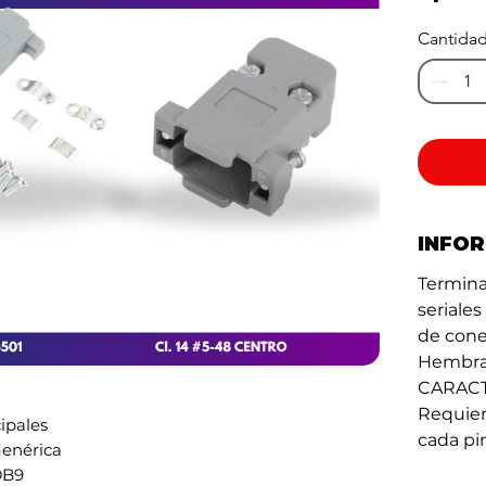
Cantida
INFO
Termina
seriales
de cone
Hembra)
CARACT
Requiere
cipales
cada pi
enérica
DB9