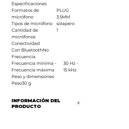
Especificaciones
Formatos de
PLUG
micrófono
3.5MM
Tipos de micrófono
solapero
Cantidad de
1
micrófonos
Conectividad
Con Bluetooth
No
Frecuencia
Frecuencia mínima -
30 Hz -
Frecuencia máxima
15 kHz
Peso y dimensiones
Peso
30 g
INFORMACIÓN DEL
PRODUCTO
Con el micrófono Yinwei
descubrirás una nueva forma