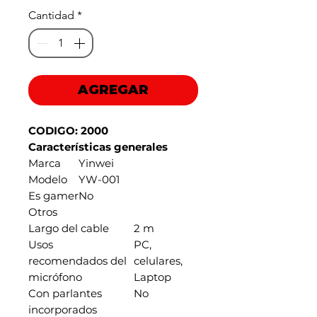
de
Cantidad
*
oferta
AGREGAR
CODIGO: 2000
Características generales
Marca
Yinwei
Modelo
YW-001
Es gamer
No
Otros
Largo del cable
2 m
Usos
PC,
recomendados del
celulares,
micrófono
Laptop
Con parlantes
No
incorporados