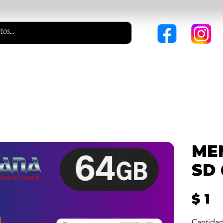
ITORES
CABLES & ADAPTADORES
SISTEMA POS
I
ME
SD
P
$ 1
Cantida