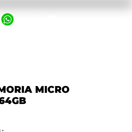
MPRESORAS
PROTECTOR DE VOLTAJE
MORIA MICRO
 64GB
recio
d
*